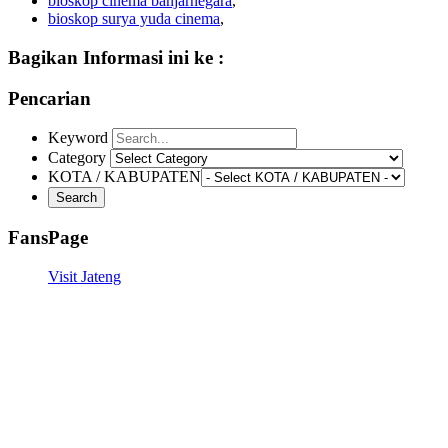
bioskop cinema banjarnegara
,
bioskop surya yuda cinema
,
Bagikan Informasi ini ke :
Pencarian
Keyword
Category
KOTA / KABUPATEN
FansPage
Visit Jateng