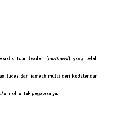
sialis tour leader (
muthawif
) yang telah
n tugas dari jamaah mulai dari kedatangan
d
umroh untuk pegawainya.