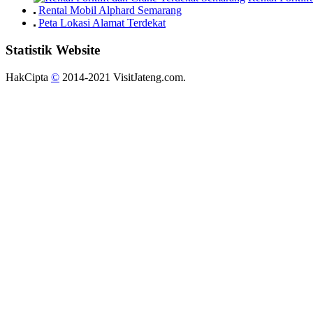
Rental Mobil Alphard Semarang
Peta Lokasi Alamat Terdekat
Statistik Website
HakCipta
©
2014-2021 VisitJateng.com.