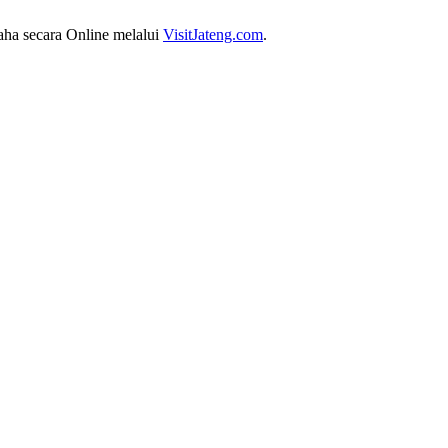
aha secara Online melalui
VisitJateng.com
.